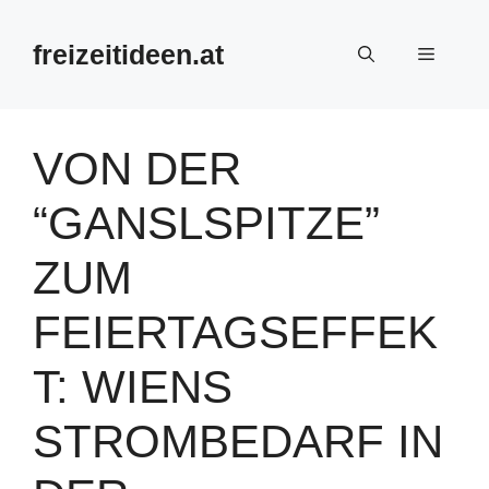
Zum
Inhalt
freizeitideen.at
Menü
springen
VON DER
“GANSLSPITZE”
ZUM
FEIERTAGSEFFEK
T: WIENS
STROMBEDARF IN