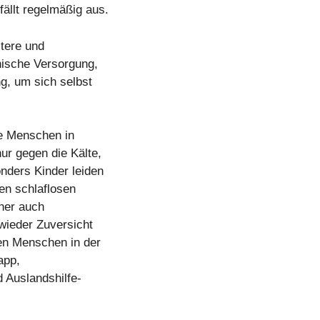
ällt regelmäßig aus.
ltere und
nische Versorgung,
g, um sich selbst
die Menschen in
ur gegen die Kälte,
nders Kinder leiden
en schlaflosen
her auch
wieder Zuversicht
en Menschen in der
app,
Auslandshilfe-