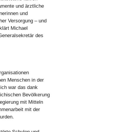
amente und ärztliche
inerinnen und
cher Versorgung – und
klärt Michael
eneralsekretär des
ganisationen
onen Menschen in der
lich war das dank
eichischen Bevölkerung
gierung mit Mitteln
menarbeit mit der
urden.
törte Schulen und