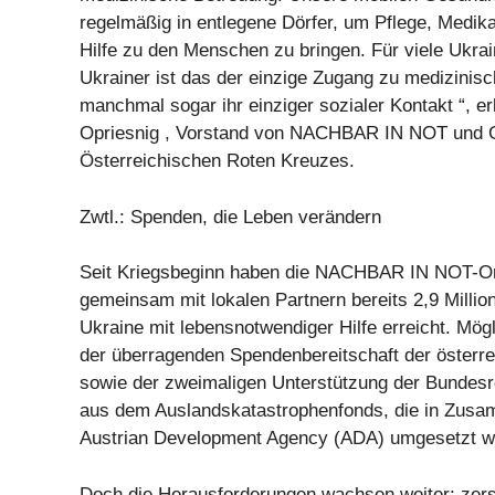
regelmäßig in entlegene Dörfer, um Pflege, Medik
Hilfe zu den Menschen zu bringen. Für viele Ukra
Ukrainer ist das der einzige Zugang zu medizinis
manchmal sogar ihr einziger sozialer Kontakt “, er
Opriesnig , Vorstand von NACHBAR IN NOT und G
Österreichischen Roten Kreuzes.
Zwtl.: Spenden, die Leben verändern
Seit Kriegsbeginn haben die NACHBAR IN NOT-Or
gemeinsam mit lokalen Partnern bereits 2,9 Milli
Ukraine mit lebensnotwendiger Hilfe erreicht. Mög
der überragenden Spendenbereitschaft der österr
sowie der zweimaligen Unterstützung der Bundesre
aus dem Auslandskatastrophenfonds, die in Zusam
Austrian Development Agency (ADA) umgesetzt w
Doch die Herausforderungen wachsen weiter: zers