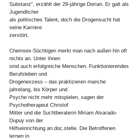
Substanz“, erzählt der 29-jährige Dorian. Er galt als
Jugendlicher
als politisches Talent, doch die Drogensucht hat
seine Karriere
zerstört.
Chemsex-Süchtigen merkt man nach außen hin oft
nichts an. Unter ihnen
sind auch erfolgreiche Menschen. Funktionierendes
Berufsleben und
Drogenexzess – das praktizieren manche
jahrelang, bis Körper und
Psyche nicht mehr mitspielen, sagen der
Psychotherapeut Christof
Mitter und die Suchtberaterin Miriam Alvarado-
Dupuy von der
Hilfseinrichtung an.doc.stelle. Die Betroffenen
lernen in