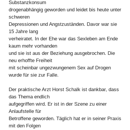
Substanzkonsum
drogenabhängig geworden und leidet bis heute unter
schweren
Depressionen und Angstzuständen. Davor war sie
15 Jahre lang
verheiratet. In der Ehe war das Sexleben am Ende
kaum mehr vorhanden
und sie ist aus der Beziehung ausgebrochen. Die
neu erhoffte Freiheit
mit scheinbar ungezwungenem Sex auf Drogen
wurde für sie zur Falle.
Der praktische Arzt Horst Schalk ist dankbar, dass
das Thema endlich
aufgegriffen wird. Er ist in der Szene zu einer
Anlaufstelle für
Betroffene geworden. Täglich hat er in seiner Praxis
mit den Folgen