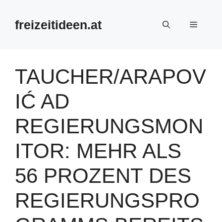
Zum
Inhalt
freizeitideen.at
Menü
springen
TAUCHER/ARAPOV
IĆ AD
REGIERUNGSMON
ITOR: MEHR ALS
56 PROZENT DES
REGIERUNGSPRO