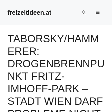
Zum
Inhalt
freizeitideen.at
Menü
springen
TABORSKY/HAMM
ERER:
DROGENBRENNPU
NKT FRITZ-
IMHOFF-PARK –
STADT WIEN DARF