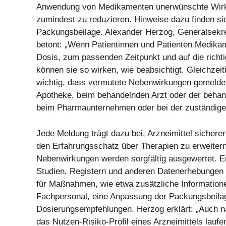
Anwendung von Medikamenten unerwünschte Wirk
zumindest zu reduzieren. Hinweise dazu finden sic
Packungsbeilage. Alexander Herzog, Generalsek
betont: „Wenn Patientinnen und Patienten Medikam
Dosis, zum passenden Zeitpunkt und auf die rich
können sie so wirken, wie beabsichtigt. Gleichzeit
wichtig, dass vermutete Nebenwirkungen gemeldet
Apotheke, beim behandelnden Arzt oder der behand
beim Pharmaunternehmen oder bei der zuständige
Jede Meldung trägt dazu bei, Arzneimittel sicher
den Erfahrungsschatz über Therapien zu erweitern
Nebenwirkungen werden sorgfältig ausgewertet. E
Studien, Registern und anderen Datenerhebungen b
für Maßnahmen, wie etwa zusätzliche Information
Fachpersonal, eine Anpassung der Packungsbeila
Dosierungsempfehlungen. Herzog erklärt: „Auch n
das Nutzen-Risiko-Profil eines Arzneimittels lauf