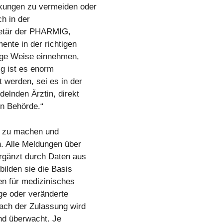
ungen zu vermeiden oder
h in der
retär der PHARMIG,
ente in der richtigen
tige Weise einnehmen,
ig ist es enorm
 werden, sei es in der
elnden Ärztin, direkt
n Behörde.“
er zu machen und
. Alle Meldungen über
rgänzt durch Daten aus
ilden sie die Basis
en für medizinisches
ge oder veränderte
ach der Zulassung wird
end überwacht. Je