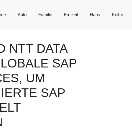
me
Auto
Familie
Freizeit
Haus
Kultur
D NTT DATA
GLOBALE SAP
CES, UM
IERTE SAP
ELT
N