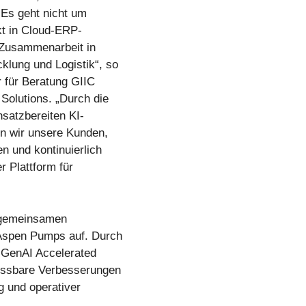
Es geht nicht um
kt in Cloud-ERP-
 Zusammenarbeit in
lung und Logistik“, so
 für Beratung GIIC
olutions. „Durch die
satzbereiten KI-
en wir unsere Kunden,
n und kontinuierlich
 Plattform für
n gemeinsamen
Aspen Pumps auf. Durch
GenAI Accelerated
messbare Verbesserungen
g und operativer