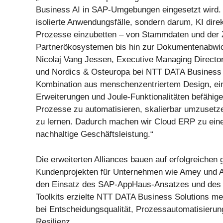
Business AI in SAP-Umgebungen eingesetzt wird. 
isolierte Anwendungsfälle, sondern darum, KI dire
Prozesse einzubetten – von Stammdaten und der
Partnerökosystemen bis hin zur Dokumentenabwick
Nicolaj Vang Jessen, Executive Managing Director
und Nordics & Osteuropa bei NTT DATA Business S
Kombination aus menschenzentriertem Design, ein
Erweiterungen und Joule-Funktionalitäten befähig
Prozesse zu automatisieren, skalierbar umzusetze
zu lernen. Dadurch machen wir Cloud ERP zu einer
nachhaltige Geschäftsleistung.“
Die erweiterten Alliances bauen auf erfolgreiche
Kundenprojekten für Unternehmen wie Amey und 
den Einsatz des SAP-AppHaus-Ansatzes und des 
Toolkits erzielte NTT DATA Business Solutions 
bei Entscheidungsqualität, Prozessautomatisierun
Resilienz.