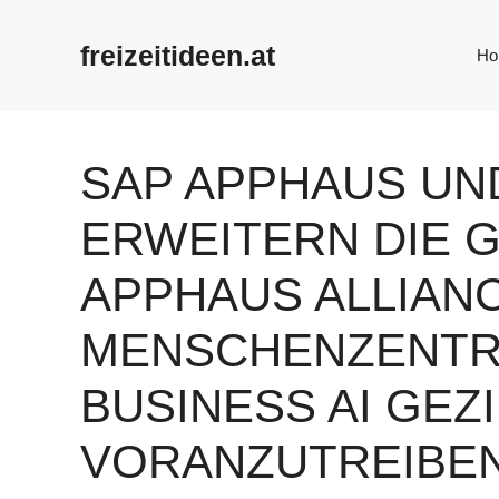
Zum
Inhalt
freizeitideen.at
Ho
springen
SAP APPHAUS UN
ERWEITERN DIE 
APPHAUS ALLIAN
MENSCHENZENTR
BUSINESS AI GEZI
VORANZUTREIBE