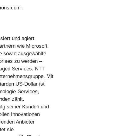
tions.com .
iert und agiert
artnern wie Microsoft
he sowie ausgewählte
prises zu werden –
naged Services. NTT
nternehmensgruppe. Mit
iarden US-Dollar ist
nologie-Services,
nden zählt.
olg seiner Kunden und
ollen Innovationen
hrenden Anbieter
tet sie