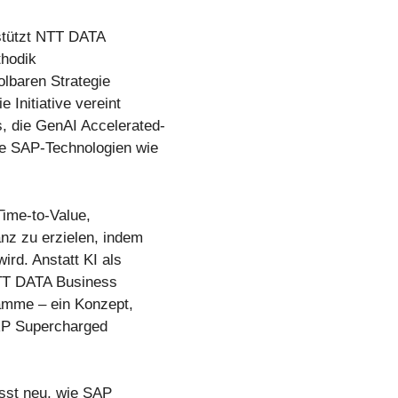
stützt NTT DATA
thodik
olbaren Strategie
 Initiative vereint
 die GenAI Accelerated-
e SAP-Technologien wie
Time-to-Value,
nz zu erzielen, indem
ird. Anstatt KI als
 NTT DATA Business
amme – ein Konzept,
RP Supercharged
sst neu, wie SAP