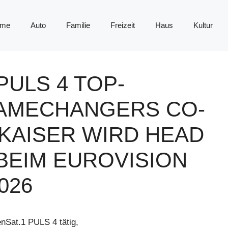
me
Auto
Familie
Freizeit
Haus
Kultur
PULS 4 TOP-
GAMECHANGERS CO-
KAISER WIRD HEAD
BEIM EUROVISION
026
enSat.1 PULS 4 tätig,