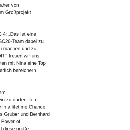
daher von
em Großprojekt
4: „Das ist eine
 ESC26-Team dabei zu
zu machen und zu
ORF freuen wir uns
men mit Nina eine Top
erlich bereichern
sem
in zu dürfen. Ich
 in a lifetime Chance
s Gruber und Bernhard
 Power of
d diese große