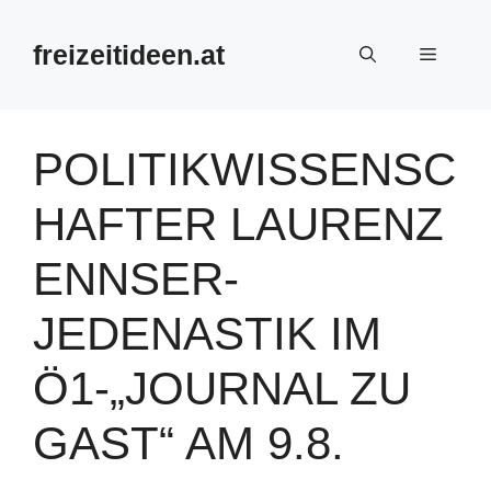
Zum
Inhalt
freizeitideen.at
Menü
springen
POLITIKWISSENSC
HAFTER LAURENZ
ENNSER-
JEDENASTIK IM
Ö1-„JOURNAL ZU
GAST“ AM 9.8.