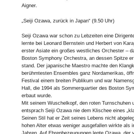
Aigner.
„Seiji Ozawa, zurück in Japan“ (9.50 Uhr)
Seiji Ozawa war schon zu Lebzeiten eine Dirigent
lernte bei Leonard Bernstein und Herbert von Karaj
erster Asiate ein großes westliches Orchester – 
Boston Symphony Orchestra, an dessen Spitze er
stand. Der japanische Maestro machte den Klangk
berühmtesten Ensembles ganz Nordamerikas, öff
Festival einem breiten Publikum und war Namensg
Hall, die 1994 als Sommerquartier des Boston S
erbaut wurde.
Mit seinem Wuschelkopf, den roten Turnschuhen 
entsprach Seiji Ozawa nie dem Klischee eines „kl
Seinen Stil hat er Zeit seines Lebens nicht abgele
hohen Alter etwas weniger ausgefallen wirkte als 
Jahren. Auf Ehrenbezeugungen legte Ozawa, der v