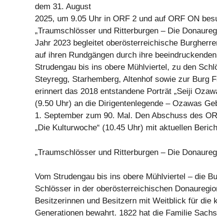
dem 31. August
2025, um 9.05 Uhr in ORF 2 und auf ORF ON bes
„Traumschlösser und Ritterburgen – Die Donaureg
Jahr 2023 begleitet oberösterreichische Burgherr
auf ihren Rundgängen durch ihre beeindruckende
Strudengau bis ins obere Mühlviertel, zu den Schl
Steyregg, Starhemberg, Altenhof sowie zur Burg 
erinnert das 2018 entstandene Porträt „Seiji Ozaw
(9.50 Uhr) an die Dirigentenlegende – Ozawas Geb
1. September zum 90. Mal. Den Abschuss des OR
„Die Kulturwoche“ (10.45 Uhr) mit aktuellen Beric
„Traumschlösser und Ritterburgen – Die Donauregi
Vom Strudengau bis ins obere Mühlviertel – die B
Schlösser in der oberösterreichischen Donauregio
Besitzerinnen und Besitzern mit Weitblick für di
Generationen bewahrt. 1822 hat die Familie Sach