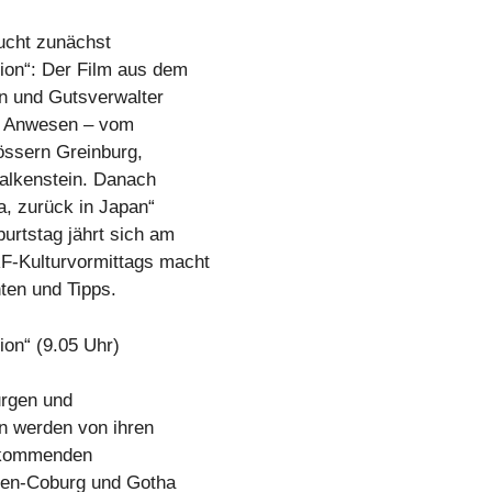
ucht zunächst
ion“: Der Film aus dem
en und Gutsverwalter
n Anwesen – vom
össern Greinburg,
Falkenstein. Danach
a, zurück in Japan“
urtstag jährt sich am
F-Kulturvormittags macht
hten und Tipps.
on“ (9.05 Uhr)
urgen und
n werden von ihren
e kommenden
sen-Coburg und Gotha