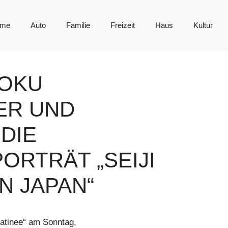
me
Auto
Familie
Freizeit
Haus
Kultur
DOKU
ER UND
DIE
ORTRÄT „SEIJI
N JAPAN“
matinee“ am Sonntag,