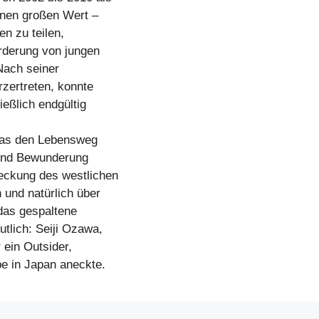
inen großen Wert –
n zu teilen,
rderung von jungen
Nach seiner
zertreten, konnte
ießlich endgültig
 das den Lebensweg
 und Bewunderung
deckung des westlichen
und natürlich über
das gespaltene
tlich: Seiji Ozawa,
 ein Outsider,
be in Japan aneckte.