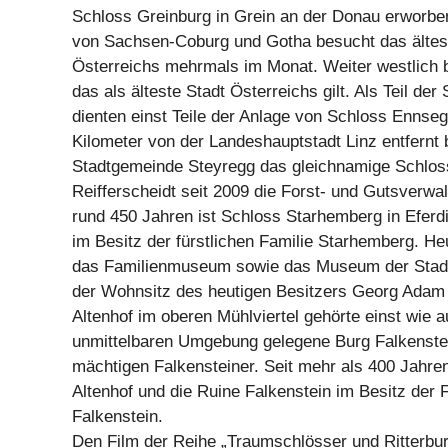
Schloss Greinburg in Grein an der Donau erworbe
von Sachsen-Coburg und Gotha besucht das älte
Österreichs mehrmals im Monat. Weiter westlich b
das als älteste Stadt Österreichs gilt. Als Teil der
dienten einst Teile der Anlage von Schloss Ennse
Kilometer von der Landeshauptstadt Linz entfernt b
Stadtgemeinde Steyregg das gleichnamige Schlos
Reifferscheidt seit 2009 die Forst- und Gutsverwalt
rund 450 Jahren ist Schloss Starhemberg in Eferdi
im Besitz der fürstlichen Familie Starhemberg. He
das Familienmuseum sowie das Museum der Stadt 
der Wohnsitz des heutigen Besitzers Georg Adam
Altenhof im oberen Mühlviertel gehörte einst wie a
unmittelbaren Umgebung gelegene Burg Falkenstei
mächtigen Falkensteiner. Seit mehr als 400 Jahre
Altenhof und die Ruine Falkenstein im Besitz der 
Falkenstein.
Den Film der Reihe „Traumschlösser und Ritterburg