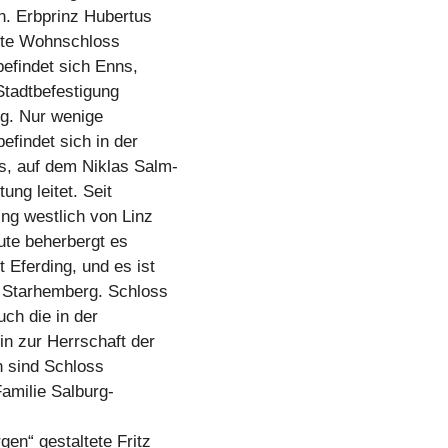
n. Erbprinz Hubertus
ste Wohnschloss
efindet sich Enns,
 Stadtbefestigung
gg. Nur wenige
efindet sich in der
s, auf dem Niklas Salm-
ung leitet. Seit
ng westlich von Linz
ute beherbergt es
Eferding, und es ist
 Starhemberg. Schloss
uch die in der
n zur Herrschaft der
n sind Schloss
Familie Salburg-
en“ gestaltete Fritz