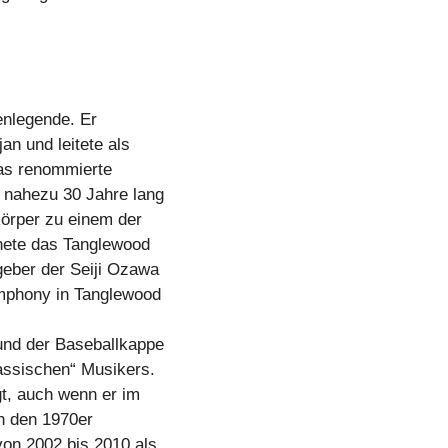
enlegende. Er
an und leitete als
das renommierte
 nahezu 30 Jahre lang
örper zu einem der
nete das Tanglewood
eber der Seiji Ozawa
ymphony in Tanglewood
und der Baseballkappe
assischen“ Musikers.
gt, auch wenn er im
in den 1970er
on 2002 bis 2010 als