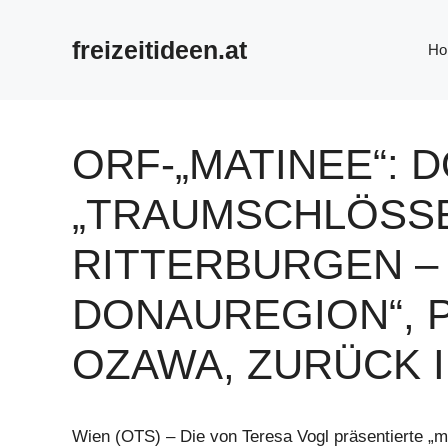
Zum
Inhalt
freizeitideen.at
Ho
springen
ORF-„MATINEE“: 
„TRAUMSCHLÖSS
RITTERBURGEN – 
DONAUREGION“, P
OZAWA, ZURÜCK I
Wien (OTS) – Die von Teresa Vogl präsentierte „