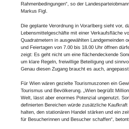
Rahmenbedingungen“, so der Landesparteiobmann 
Markus Figl.
Die geplante Verordnung in Vorarlberg sieht vor, d
Lebensmittelgeschäfte mit einer Verkaufsfläche vo
Quadratmetern in ausgewählten Landgemeinden od
und Feiertagen von 7.00 bis 18.00 Uhr öffnen dürf
zeigt: Es geht nicht um eine flächendeckende Son
um klare Regeln, freiwillige Beteiligung und sinn
Genau diesen Zugang braucht es auch, angepasst 
Für Wien wären gezielte Tourismuszonen ein Gewi
Tourismus und Bevölkerung. „Wien begrüßt Million
Welt, lässt aber enormes Potenzial ungenutzt. Son
definierten Bereichen würde zusätzliche Kaufkraft 
halten, den stationären Handel stärken und ein z
für Besucherinnen und Besucher schaffen“, betont 