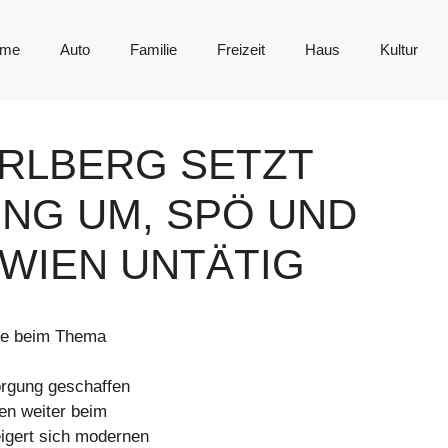
me
Auto
Familie
Freizeit
Haus
Kultur
ARLBERG SETZT
NG UM, SPÖ UND
 WIEN UNTÄTIG
tte beim Thema
orgung geschaffen
en weiter beim
eigert sich modernen