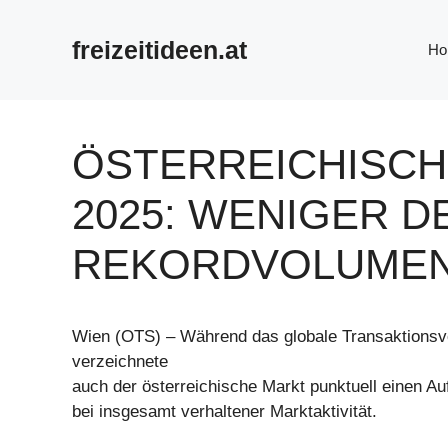
Zum
Inhalt
freizeitideen.at
Ho
springen
ÖSTERREICHISCH
2025: WENIGER D
REKORDVOLUME
Wien (OTS) – Während das globale Transaktionsvo
verzeichnete
auch der österreichische Markt punktuell einen 
bei insgesamt verhaltener Marktaktivität.