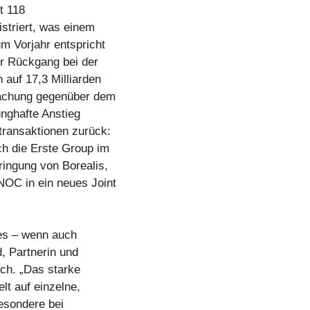
t 118
istriert, was einem
m Vorjahr entspricht
er Rückgang bei der
auf 17,3 Milliarden
fachung gegenüber dem
unghafte Anstieg
ransaktionen zurück:
h die Erste Group im
ringung von Borealis,
OC in ein neues Joint
tes – wenn auch
, Partnerin und
ich. „Das starke
lt auf einzelne,
esondere bei