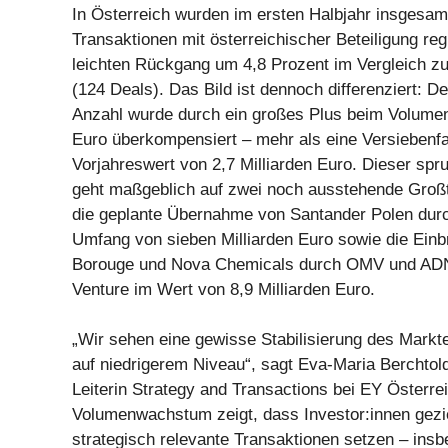
In Österreich wurden im ersten Halbjahr insgesam
Transaktionen mit österreichischer Beteiligung reg
leichten Rückgang um 4,8 Prozent im Vergleich zu
(124 Deals). Das Bild ist dennoch differenziert: D
Anzahl wurde durch ein großes Plus beim Volumen 
Euro überkompensiert – mehr als eine Versieben
Vorjahreswert von 2,7 Milliarden Euro. Dieser spr
geht maßgeblich auf zwei noch ausstehende Großt
die geplante Übernahme von Santander Polen durc
Umfang von sieben Milliarden Euro sowie die Einb
Borouge und Nova Chemicals durch OMV und ADN
Venture im Wert von 8,9 Milliarden Euro.
„Wir sehen eine gewisse Stabilisierung des Mark
auf niedrigerem Niveau“, sagt Eva-Maria Berchtold
Leiterin Strategy and Transactions bei EY Österre
Volumenwachstum zeigt, dass Investor:innen gezie
strategisch relevante Transaktionen setzen – insb