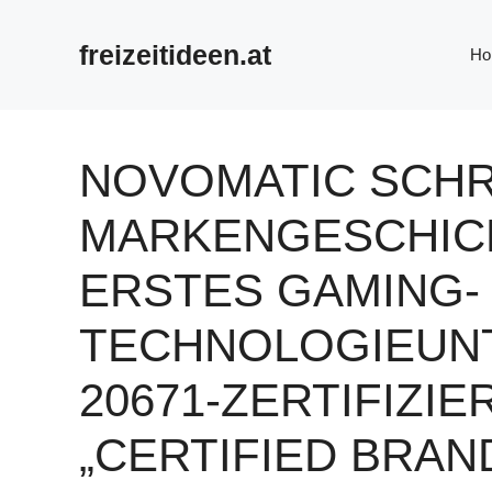
Zum
Inhalt
freizeitideen.at
Ho
springen
NOVOMATIC SCHR
MARKENGESCHICH
ERSTES GAMING-
TECHNOLOGIEUNT
20671-ZERTIFIZI
„CERTIFIED BRAN