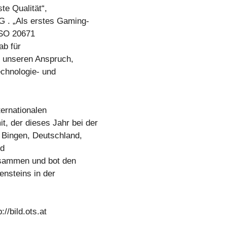
te Qualität“,
 . „Als erstes Gaming-
ISO 20671
ab für
n unseren Anspruch,
echnologie- und
ernationalen
 der dieses Jahr bei der
ingen, Deutschland,
nd
sammen und bot den
nsteins in der
//bild.ots.at