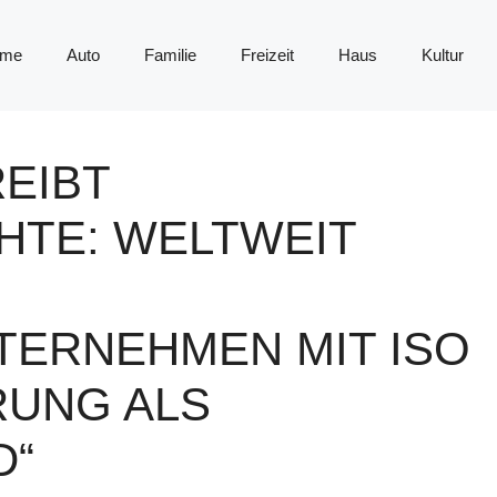
me
Auto
Familie
Freizeit
Haus
Kultur
EIBT
TE: WELTWEIT
ERNEHMEN MIT ISO
ERUNG ALS
D“