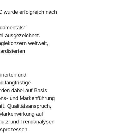
wurde erfolgreich nach
ndamentals“
gel ausgezeichnet.
iekonzern weltweit,
ardisierten
rierten und
 langfristige
rden dabei auf Basis
ens- und Markenführung
t, Qualitätsanspruch,
 Markenwirkung auf
hutz und Trendanalysen
gsprozessen.