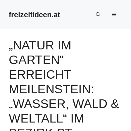
Zum
Inhalt
freizeitideen.at
Menü
springen
„NATUR IM
GARTEN“
ERREICHT
MEILENSTEIN:
„WASSER, WALD &
WELTALL“ IM