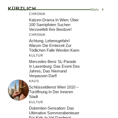
KÜRZLICH
Mehr
CHRONIK
Katzen-Drama In Wien: Über
100 Samtpfoten Suchen
Verzweifelt Ihre Besitzer!
CHRONIK
Achtung, Lebensgefahr!
Warum Die Erntezeit Zur
Tödlichen Falle Werden Kann
KULTUR
Mercedes-Benz SL-Parade
In Laxenburg: Das Event Des
Jahres, Das Niemand
Verpassen Darf!
HAUS
Schlüsseldienst Wien 1010 –
Türöffnung In Der Inneren
Stadt
KULTUR
Dolomiten-Sensation: Das
Ultimative Sommerabenteuer
Für Kids In Val Gardena!