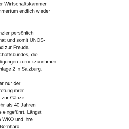
er Wirtschaftskammer
hmertum endlich wieder
zler persönlich
 hat und somit UNOS-
nd zur Freude.
schaftsbundes, die
ädigungen zurückzunehmen
lage 2 in Salzburg.
er nur der
etung ihrer
2 zur Gänze
hr als 40 Jahren
e eingeführt. Längst
em WKO und ihre
 Bernhard