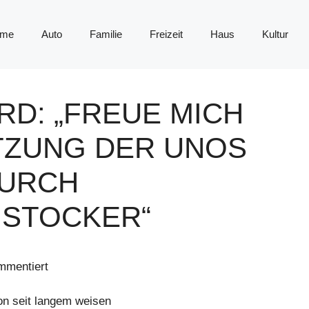
me
Auto
Familie
Freizeit
Haus
Kultur
RD: „FREUE MICH
TZUNG DER UNOS
URCH
 STOCKER“
mmentiert
on seit langem weisen