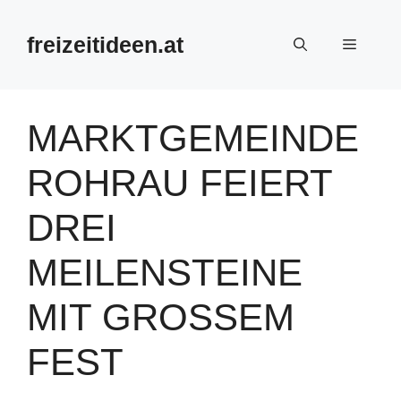
Zum
Inhalt
freizeitideen.at
Menü
springen
MARKTGEMEINDE
ROHRAU FEIERT
DREI
MEILENSTEINE
MIT GROSSEM F
EST