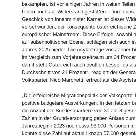
bekämpfen, ist vor einigen Jahren in weiten Teile
Union noch auf Widerstand gestoßen – durch das 
Geschick von Innenminister Karner ist dieser Wide
verschwunden, der konsequente österreichische Z
europäischer Mainstream. Diese Erfolge, sowohl a
auf außenpolitischer Ebene, schlagen sich auch i
Jahres 2025 nieder. Die Asylanträge von Jänner bi
im Vergleich zum Vorjahreszeitraum um 34 Proze
damit steht Österreich auch deutlich besser da al
Durchschnitt von 21 Prozent“, reagiert der Genera
Volkspartei, Nico Marchetti, erfreut auf die Asylstat
„Die erfolgreiche Migrationspolitik der Volkspartei
positive budgetäre Auswirkungen: In den letzten 
die Anzahl der Bundesquartiere von 30 auf 8 gese
Zahlen in der Grundversorgung geben Anlass zu
Jahresbeginn 2023 noch etwa 93.000 Personen in
konnte diese Zahl auf aktuell knapp 57.000 gesen