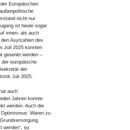
n der Europäischen
außenpolitische
rstand nicht nur
ugang ist heute sogar
uf innen- als auch
n den Asylzahlen des
s Juli 2025 konnten
nt gesenkt werden –
s der europäische
lsekretär der
istik Juli 2025.
 hat auch
beiden Jahren konnte
nkt werden. Auch die
m Optimismus: Waren zu
 Grundversorgung,
kt werden“, so