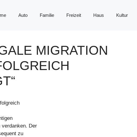
me
Auto
Familie
Freizeit
Haus
Kultur
EGALE MIGRATION
FOLGREICH
T“
folgreich
htigen
u verdanken. Der
nsequent zu