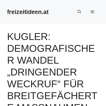
Zum
Inhalt
freizeitideen.at
Menü
springen
KUGLER:
DEMOGRAFISCHE
R WANDEL
„DRINGENDER
WECKRUF“ FÜR
BREITGEFÄCHERT