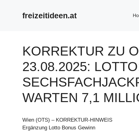
Zum
Inhalt
freizeitideen.at
Ho
springen
KORREKTUR ZU O
23.08.2025: LOTTO
SECHSFACHJACKP
WARTEN 7,1 MILL
Wien (OTS) – KORREKTUR-HINWEIS
Ergänzung Lotto Bonus Gewinn