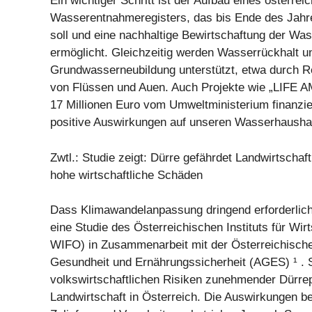
Ein wichtiger Schritt ist der Aufbau eines österrei
Wasserentnahmeregisters, das bis Ende des Jah
soll und eine nachhaltige Bewirtschaftung der Wa
ermöglicht. Gleichzeitig werden Wasserrückhalt u
Grundwasserneubildung unterstützt, etwa durch
von Flüssen und Auen. Auch Projekte wie „LIFE A
17 Millionen Euro vom Umweltministerium finanzie
positive Auswirkungen auf unseren Wasserhaushal
Zwtl.: Studie zeigt: Dürre gefährdet Landwirtschaf
hohe wirtschaftliche Schäden
Dass Klimawandelanpassung dringend erforderlich 
eine Studie des Österreichischen Instituts für Wir
WIFO) in Zusammenarbeit mit der Österreichische
Gesundheit und Ernährungssicherheit (AGES) ¹ . Si
volkswirtschaftlichen Risiken zunehmender Dürrep
Landwirtschaft in Österreich. Die Auswirkungen be