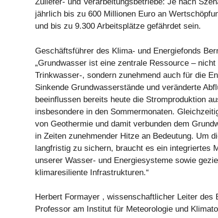
Zuliefer- und Verarbeitungsbetriebe: Je nach Szen
jährlich bis zu 600 Millionen Euro an Wertschöpfu
und bis zu 9.300 Arbeitsplätze gefährdet sein.
Geschäftsführer des Klima- und Energiefonds Bern
„Grundwasser ist eine zentrale Ressource – nicht 
Trinkwasser-, sondern zunehmend auch für die En
Sinkende Grundwasserstände und veränderte Abfl
beeinflussen bereits heute die Stromproduktion a
insbesondere in den Sommermonaten. Gleichzeitig
von Geothermie und damit verbunden dem Grund
in Zeiten zunehmender Hitze an Bedeutung. Um di
langfristig zu sichern, braucht es ein integrierte
unserer Wasser- und Energiesysteme sowie gezielt
klimaresiliente Infrastrukturen.“
Herbert Formayer , wissenschaftlicher Leiter des 
Professor am Institut für Meteorologie und Klimat