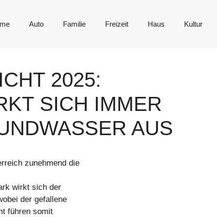
me
Auto
Familie
Freizeit
Haus
Kultur
CHT 2025:
RKT SICH IMMER
RUNDWASSER AUS
erreich zunehmend die
rk wirkt sich der
obei der gefallene
mt führen somit