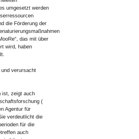
chweiten
res umgesetzt werden
sserressourcen
nd die Förderung der
 Renaturierungsmaßnahmen
MooRe“, das mit über
rt wird, haben
t.
t und verursacht
ist, zeigt auch
tschaftsforschung (
n Agentur für
e verdeutlicht die
erioden für die
treffen auch