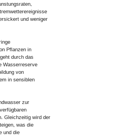
unstungsraten,
tremwetterereignisse
ersickert und weniger
ringe
on Pflanzen in
geht durch das
re Wasserreserve
bildung von
em in sensiblen
undwasser zur
 verfügbaren
 Gleichzeitig wird der
teigen, was die
e und die