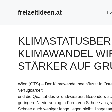
Zum
Inhalt
freizeitideen.at
Ho
springen
KLIMASTATUSBERI
KLIMAWANDEL WI
STÄRKER AUF G
Wien (OTS) – Der Klimawandel beeinflusst in Öst
Verfügbarkeit
und die Qualität des Grundwassers. Besonders sta
geringere Niederschlag in Form von Schnee aus, w
Schnee auch weniger lange liegen bleibt. Insgesa