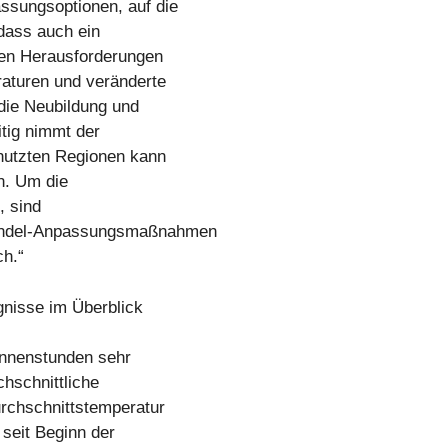
ssungsoptionen, auf die
 dass auch ein
en Herausforderungen
raturen und veränderte
die Neubildung und
tig nimmt der
enutzten Regionen kann
n. Um die
, sind
andel-Anpassungsmaßnahmen
ch.“
gnisse im Überblick
onnenstunden sehr
chschnittliche
rchschnittstemperatur
seit Beginn der