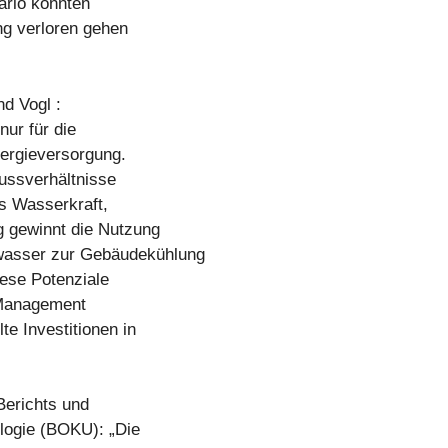
ario könnten
ng verloren gehen
d Vogl :
nur für die
ergieversorgung.
ussverhältnisse
us Wasserkraft,
 gewinnt die Nutzung
wasser zur Gebäudekühlung
ese Potenziale
s Management
e Investitionen in
Berichts und
ologie (BOKU): „Die