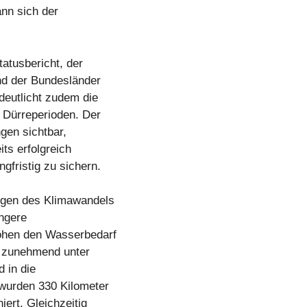
ann sich der
atusbericht, der
und der Bundesländer
deutlicht zudem die
 Dürreperioden. Der
gen sichtbar,
s erfolgreich
gfristig zu sichern.
ngen des Klimawandels
ängere
öhen den Wasserbedarf
n zunehmend unter
 in die
 wurden 330 Kilometer
ert. Gleichzeitig