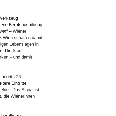
s Werkzeug
sene Berufsausbildung
 waff – Wiener
S Wien schaffen damit
rigen Lebenslagen in
n. Die Stadt
ärken – und damit
bereits 26
tere Eintritte
ldet. Das Signal ist
gt, die Wienerinnen
 beruflichen