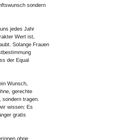
nftswunsch sondern
 uns jedes Jahr
akter Wert ist,
raubt. Solange Frauen
lbstbestimmung
dass der Equal
kein Wunsch,
öhne, gerechte
, sondern tragen.
 wir wissen: Es
änger gratis
erinnen ohne