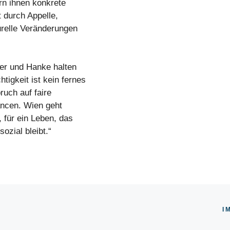
ern ihnen konkrete
t durch Appelle,
urelle Veränderungen
r und Hanke halten
igkeit ist kein fernes
ruch auf faire
ancen. Wien geht
 für ein Leben, das
ozial bleibt.“
I