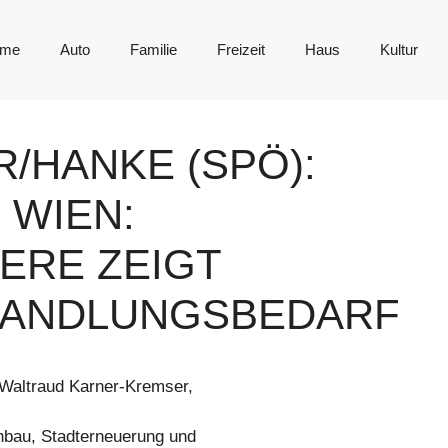
me
Auto
Familie
Freizeit
Haus
Kultur
/HANKE (SPÖ):
 WIEN:
ERE ZEIGT
HANDLUNGSBEDARF
Waltraud Karner-Kremser,
bau, Stadterneuerung und