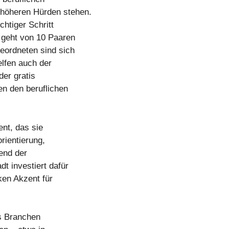
 höheren Hürden stehen.
chtiger Schritt
 geht von 10 Paaren
eordneten sind sich
elfen auch der
der gratis
en den beruflichen
nt, das sie
rientierung,
rend der
t investiert dafür
ken Akzent für
rs Branchen