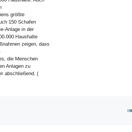
n
iens größte
auch 150 Schafen
e-Anlage in der
00.000 Haushalte
aßnahmen zeigen, dass
e
 es, die Menschen
nen Anlagen zu
er abschließend. (
I