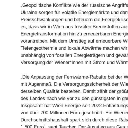
„Geopolitische Konflikte wie der russische Angriffs
Ukraine sorgen für volatile Energiemärkte und dam
Preisschwankungen und befeuern die Energiekrise
es, dass wir in Wien aus fossilen Brennstoffen au
Energietransformation hin zu erneuerbaren Energ
vorantreiben. Mit dem Umstieg auf erneuerbare W
Tiefengeothermie und lokale Abwärme machen wir 
unabhängig von fossilen Energieträgern und gewäh
Versorgung der Wiener*innen mit Strom und Wärm
„Die Anpassung der Fernwärme-Rabatte bei der Wi
mit Augenmaß. Die Versorgungssicherheit der Wien
derselben Qualität bestehen. Damit zählt der größ
des Landes nach wie vor zu den günstigsten in ga
Insgesamt hat Wien Energie seit 2022 Entlastung
von über 700 Millionen Euro geschnürt. Ein Wiene
Durchschnittshaushalt spart sich durch diese Rab
1.500 Euro“, sagt Taucher. Der Ausstieg aus Gas 