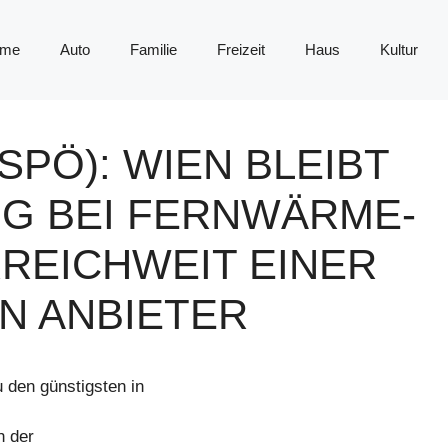
me
Auto
Familie
Freizeit
Haus
Kultur
SPÖ): WIEN BLEIBT
G BEI FERNWÄRME-
REICHWEIT EINER
N ANBIETER
den günstigsten in
h der