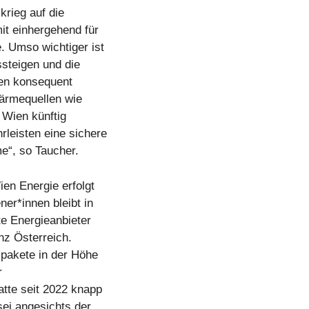
krieg auf die
it einhergehend für
. Umso wichtiger ist
ssteigen und die
ien konsequent
ärmequellen wie
Wien künftig
rleisten eine sichere
e“, so Taucher.
en Energie erfolgt
er*innen bleibt in
te Energieanbieter
nz Österreich.
spakete in der Höhe
r
atte seit 2022 knapp
sei angesichts der