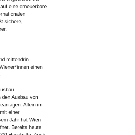
auf eine erneuerbare
rnationalen
ßt sichere,
her.
nd mittendrin
Wiener*innen einen
.
Ausbau
in den Ausbau von
eanlagen. Allein im
mit einer
esem Jahr hat Wien
fnet. Bereits heute
000 Haushalte. Auch