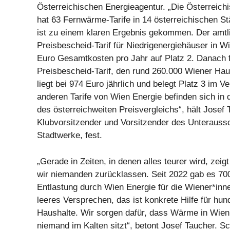
Österreichischen Energieagentur. „Die Österreich
hat 63 Fernwärme-Tarife in 14 österreichischen S
ist zu einem klaren Ergebnis gekommen. Der amtli
Preisbescheid-Tarif für Niedrigenergiehäuser in Wi
Euro Gesamtkosten pro Jahr auf Platz 2. Danach f
Preisbescheid-Tarif, den rund 260.000 Wiener Hau
liegt bei 974 Euro jährlich und belegt Platz 3 im V
anderen Tarife von Wien Energie befinden sich in 
des österreichweiten Preisvergleichs“, hält Josef
Klubvorsitzender und Vorsitzender des Unteraus
Stadtwerke, fest.
„Gerade in Zeiten, in denen alles teurer wird, zeig
wir niemanden zurücklassen. Seit 2022 gab es 700
Entlastung durch Wien Energie für die Wiener*inne
leeres Versprechen, das ist konkrete Hilfe für hu
Haushalte. Wir sorgen dafür, dass Wärme in Wien l
niemand im Kalten sitzt“, betont Josef Taucher. 