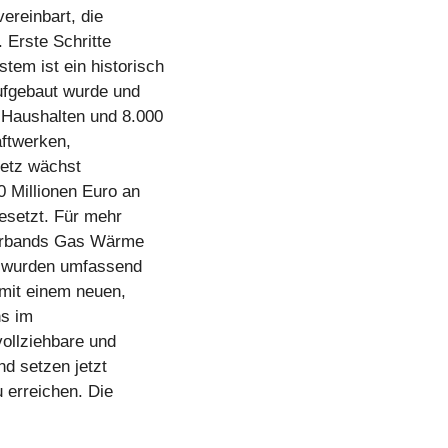
reinbart, die
 Erste Schritte
em ist ein historisch
ufgebaut wurde und
 Haushalten und 8.000
ftwerken,
Netz wächst
0 Millionen Euro an
setzt. Für mehr
verbands Gas Wärme
te wurden umfassend
 mit einem neuen,
ns im
ollziehbare und
nd setzen jetzt
 erreichen. Die