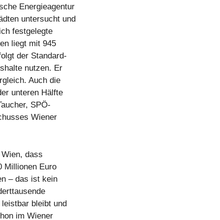
ische Energieagentur
tädten untersucht und
ch festgelegte
en liegt mit 945
olgt der Standard-
shalte nutzen. Er
ergleich. Auch die
der unteren Hälfte
 Taucher, SPÖ-
schusses Wiener
t Wien, dass
 Millionen Euro
n – das ist kein
nderttausende
eistbar bleibt und
Schon im Wiener