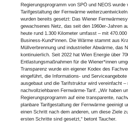
Regierungsprogramm von SPÖ und NEOS wurde ve
Tarifgestaltung der Fernwärme weiterzuentwickeln.
wurden bereits gesetzt: Das Wiener Fernwärmesyst
gewachsenes Netz, das seit den 1960er-Jahren a
heute rund 1.300 Kilometer umfasst – mit 470.000
Business-Kund*innen. Die Wärme stammt aus Kra
Müllverbrennung und industrieller Abwärme, das 
kontinuierlich. Seit 2022 hat Wien Energie über 70
Entlastungsmaßnahmen für die Wiener*innen umge
Transparenz wurde ein eigener Kodex des Fach
eingeführt, die Informations- und Serviceangebo
ausgebaut und die Tarifstruktur wird vereinfacht –
nachvollziehbaren Fernwärme-Tarif. „Wir haben u
Regierungsprogramm auf eine transparente, nachv
planbare Tarifgestaltung der Fernwärme geeinigt u
einen Schritt nach dem anderen, um diese Ziele zu
ersten Schritte sind gesetzt,“ betont Taucher.