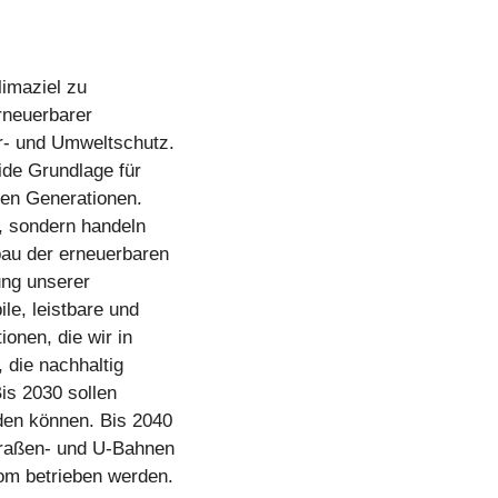
limaziel zu
erneuerbarer
r- und Umweltschutz.
ide Grundlage für
ten Generationen.
n, sondern handeln
bau der erneuerbaren
ung unserer
ile, leistbare und
onen, die wir in
 die nachhaltig
Bis 2030 sollen
den können. Bis 2040
Straßen- und U-Bahnen
om betrieben werden.