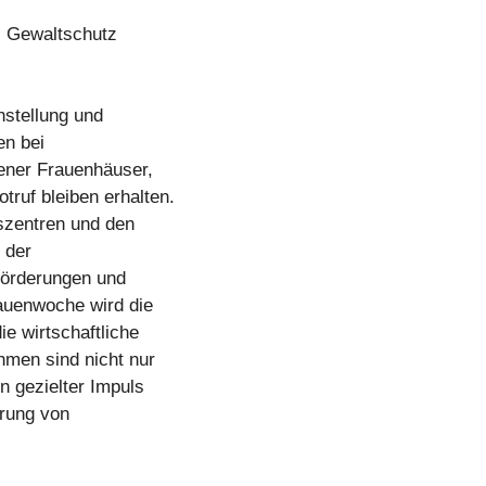
i Gewaltschutz
hstellung und
en bei
ener Frauenhäuser,
ruf bleiben erhalten.
tszentren und den
 der
förderungen und
rauenwoche wird die
ie wirtschaftliche
hmen sind nicht nur
n gezielter Impuls
erung von