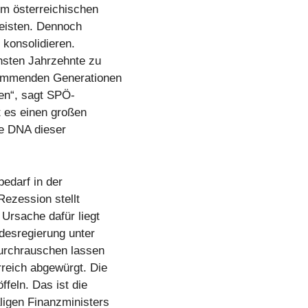
um österreichischen
leisten. Dennoch
 konsolidieren.
chsten Jahrzehnte zu
kommenden Generationen
en“, sagt SPÖ-
t es einen großen
ie DNA dieser
edarf in der
Rezession stellt
Ursache dafür liegt
desregierung unter
durchrauschen lassen
reich abgewürgt. Die
feln. Das ist die
igen Finanzministers