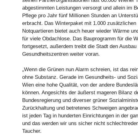
seinen Partnerorganisationen fast 60.000 Wiener*in
abgestimmten Leistungen versorgt und allein im B
Pflege pro Jahr fünf Millionen Stunden an Unterst
erbracht. Das Winterpaket mit 1.000 zusätzlichen 
Notquartieren bietet auch heuer wieder Wärme und
für viele Obdachlose. Das Bauprogramm für die Wi
fortgesetzt, außerdem treibt die Stadt den Ausbau
Gesundheitszentren weiter voran.
„Wenn die Grünen nun Alarm schreien, ist das re
ohne Substanz. Gerade im Gesundheits- und Sozia
Wien eine hohe Qualität, von der andere Bundesl
können. Angesichts der äußerst mageren Bilanz d
Bundesregierung und diverser grüner Sozialminist
Zurückhaltung und betretenes Schweigen angebra
ist jeden Tag in hunderten Einrichtungen in der ga
und das werden wir uns sicher nicht schlechtreden
Taucher.