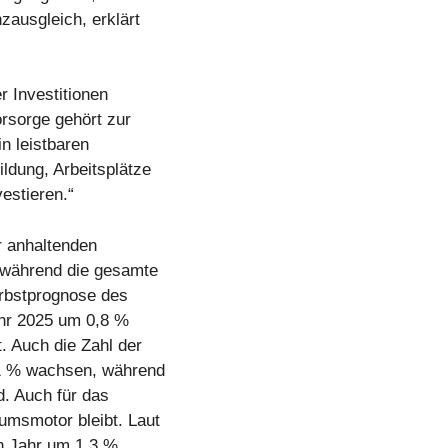
ausgleich, erklärt
r Investitionen
orsorge gehört zur
n leistbaren
ldung, Arbeitsplätze
vestieren.“
r anhaltenden
 während die gesamte
erbstprognose des
ahr 2025 um 0,8 %
. Auch die Zahl der
,1 % wachsen, während
d. Auch für das
msmotor bleibt. Laut
n Jahr um 1,3 %