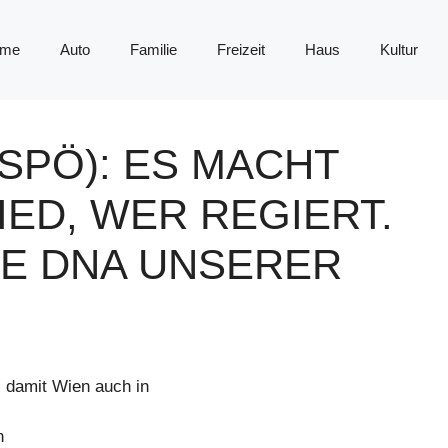
me
Auto
Familie
Freizeit
Haus
Kultur
SPÖ): ES MACHT
ED, WER REGIERT.
IE DNA UNSERER
 damit Wien auch in
n