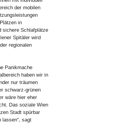
nen mit individuell
ereich der mobilen
ützungsleistungen
Plätzen in
 sichere Schlafplätze
ener Spitäler wird
 der regionalen
ine Panikmache
lbereich haben wir in
änder nur träumen
er schwarz-grünen
er wäre hier eher
cht. Das soziale Wien
nzen Stadt spürbar
 lassen“, sagt