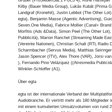
Gruber (ProSiebenSat.1 PULS 4), Rune Hafskjær 
Kilby (Bauer Media Group), Lukás Kubát (Prima G
Landgraf (Kronehit), Justin Lebbot (The Other Lot)
egta), Benjamin Masse (Agentic Advertising), Gu
Seven.One Media), Fabrice Mollier (Canal+ Brand S
Morfitis (Ads &Data), Simon Peel (The Other Lot)
Pubblicità), Marion Ranchet (Streaming Made Eas
(Vereinte Nationen), Christian Schalt (RTL Radio 
Scharmbacher (Servus Media), Matthias Seiringer
Jason Spencer (ITV), Alex Thore (VAR), Jorsi van
), Fernando Pino Velázquez ((Atresmedia Publicid
Winkler-Schloffer (A1).
Über egta
egta ist der internationale Verband der Multiplattf
Audiobranche. Er vertritt mehr als 180 Mitglieder 
mit einem kumulierten Umsatzvolumen von rund 20