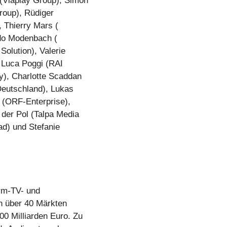
(Viaplay Group), Simon
roup), Rüdiger
, Thierry Mars (
ido Modenbach (
olution), Valerie
, Luca Poggi (RAI
y), Charlotte Scaddan
Deutschland), Lukas
 (ORF-Enterprise),
 der Pol (Talpa Media
ad) und Stefanie
orm-TV- und
in über 40 Märkten
0 Milliarden Euro. Zu