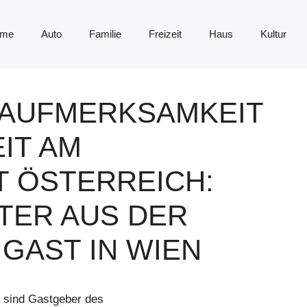
me
Auto
Familie
Freizeit
Haus
Kultur
 AUFMERKSAMKEIT
IT AM
 ÖSTERREICH:
TER AUS DER
GAST IN WIEN
 sind Gastgeber des