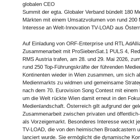
globalen CEO
Summit der egta. Globaler Verband bündelt 180 M
Märkten mit einem Umsatzvolumen von rund 200 M
Interesse an Welt-Innovation TV-LOAD aus Österr
Auf Einladung von ORF-Enterprise und RTL AdAlli
Zusammenarbeit mit ProSiebenSat.1 PULS 4, Red
RMS Austria trafen, am 28. und 29. Mai 2026, zum
rund 250 Top-Führungskräfte der führenden Medie
Kontinenten wieder in Wien zusammen, um sich ak
Medienmarkts zu widmen und gemeinsame Strateg
nach dem 70. Eurovision Song Contest mit einem 
um die Welt rückte Wien damit erneut in den Fokus
Medienlandschaft. Österreich gilt aufgrund der ge
Zusammenarbeit zwischen privaten und öffentlich-
als Vorzeigemarkt. Besonderes Interesse weckt j
TV-LOAD, die von den heimischen Broadcastern u
lanciert wurde. Sie ermöglicht die dynamische Ko