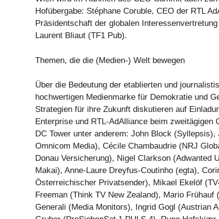
Hofübergabe: Stéphane Coruble, CEO der RTL AdA
Präsidentschaft der globalen Interessenvertretu
Laurent Bliaut (TF1 Pub).
Themen, die die (Medien-) Welt bewegen
Über die Bedeutung der etablierten und journalisti
hochwertigen Medienmarke für Demokratie und Ge
Strategien für ihre Zukunft diskutieren auf Einlad
Enterprise und RTL-AdAlliance beim zweitägigen
DC Tower unter anderem: John Block (Syllepsis),
Omnicom Media), Cécile Chambaudrie (NRJ Global
Donau Versicherung), Nigel Clarkson (Adwanted U
Makai), Anne-Laure Dreyfus-Coutinho (egta), Co
Österreichischer Privatsender), Mikael Ekelöf (TV
Freeman (Think TV New Zealand), Mario Frühauf (
Generali (Media Monitors), Ingrid Gogl (Austrian A