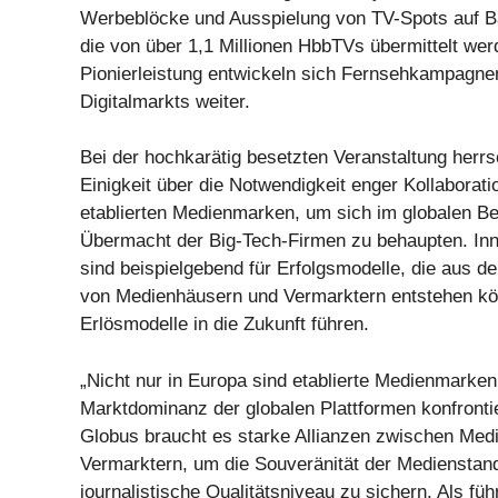
Werbeblöcke und Ausspielung von TV-Spots auf Ba
die von über 1,1 Millionen HbbTVs übermittelt wer
Pionierleistung entwickeln sich Fernsehkampagne
Digitalmarkts weiter.
Bei der hochkarätig besetzten Veranstaltung herrs
Einigkeit über die Notwendigkeit enger Kollaborat
etablierten Medienmarken, um sich im globalen B
Übermacht der Big-Tech-Firmen zu behaupten. In
sind beispielgebend für Erfolgsmodelle, die aus 
von Medienhäusern und Vermarktern entstehen k
Erlösmodelle in die Zukunft führen.
„Nicht nur in Europa sind etablierte Medienmarken
Marktdominanz der globalen Plattformen konfronti
Globus braucht es starke Allianzen zwischen Med
Vermarktern, um die Souveränität der Medienstan
journalistische Qualitätsniveau zu sichern. Als fü