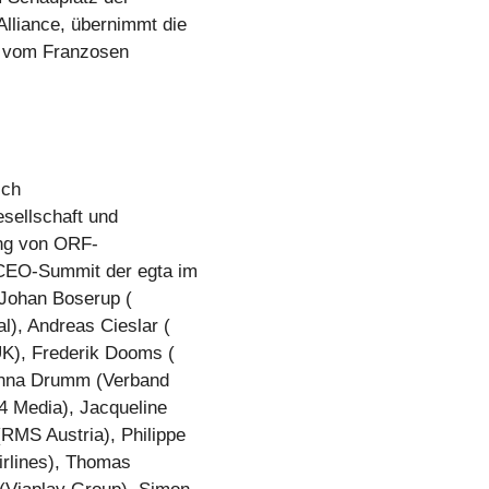
lliance, übernimmt die
ng vom Franzosen
sch
sellschaft und
ung von ORF-
 CEO-Summit der egta im
 Johan Boserup (
), Andreas Cieslar (
K), Frederik Dooms (
rinna Drumm (Verband
4 Media), Jacqueline
RMS Austria), Philippe
irlines), Thomas