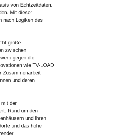
sis von Echtzeitdaten,
den. Mit dieser
n nach Logiken des
cht große
ion zwischen
ewerb gegen die
novationen wie TV-LOAD
der Zusammenarbeit
önnen und deren
 mit der
ert. Rund um den
ienhäusern und ihren
dorte und das hohe
hrender