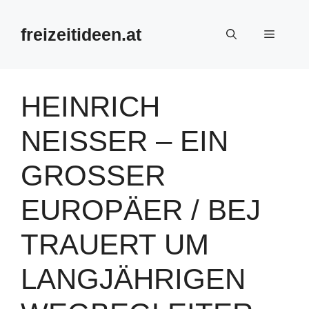
Zum
Inhalt
freizeitideen.at
Menü
springen
HEINRICH
NEISSER – EIN
GROSSER E
UROPÄER / BEJ T
RAUERT UM L
ANGJÄHRIGEN W