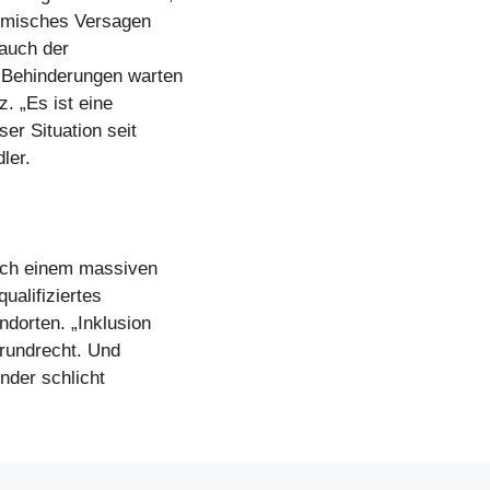
temisches Versagen
 auch der
t Behinderungen warten
. „Es ist eine
er Situation seit
ler.
ach einem massiven
ualifiziertes
dorten. „Inklusion
Grundrecht. Und
inder schlicht