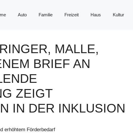
me
Auto
Familie
Freizeit
Haus
Kultur
RINGER, MALLE,
ENEM BRIEF AN
LENDE
G ZEIGT
 IN DER INKLUSION
d erhöhtem Förderbedarf