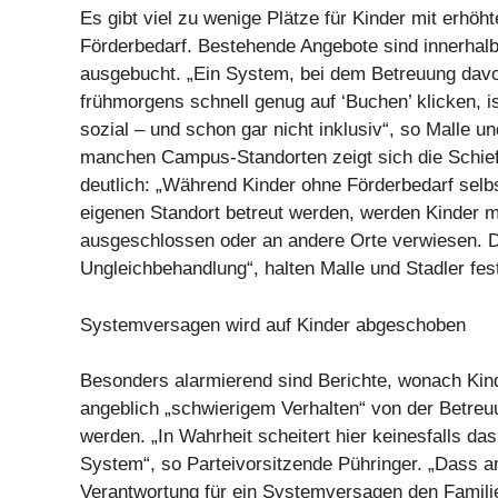
Es gibt viel zu wenige Plätze für Kinder mit erhöh
Förderbedarf. Bestehende Angebote sind innerhalb
ausgebucht. „Ein System, bei dem Betreuung davo
frühmorgens schnell genug auf ‘Buchen’ klicken, i
sozial – und schon gar nicht inklusiv“, so Malle un
manchen Campus-Standorten zeigt sich die Schie
deutlich: „Während Kinder ohne Förderbedarf selb
eigenen Standort betreut werden, werden Kinder 
ausgeschlossen oder an andere Orte verwiesen. Da
Ungleichbehandlung“, halten Malle und Stadler fes
Systemversagen wird auf Kinder abgeschoben
Besonders alarmierend sind Berichte, wonach Kin
angeblich „schwierigem Verhalten“ von der Betre
werden. „In Wahrheit scheitert hier keinesfalls da
System“, so Parteivorsitzende Pühringer. „Dass 
Verantwortung für ein Systemversagen den Famili