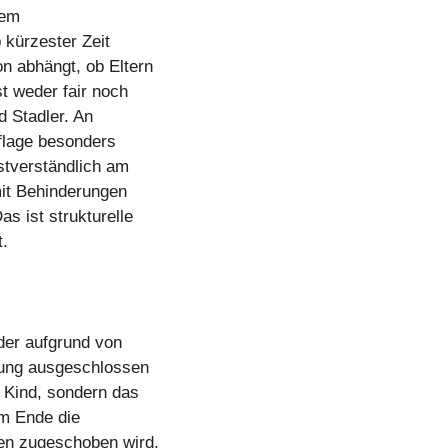
tem
 kürzester Zeit
n abhängt, ob Eltern
st weder fair noch
d Stadler. An
flage besonders
stverständlich am
mit Behinderungen
s ist strukturelle
t.
der aufgrund von
uung ausgeschlossen
s Kind, sondern das
am Ende die
en zugeschoben wird,