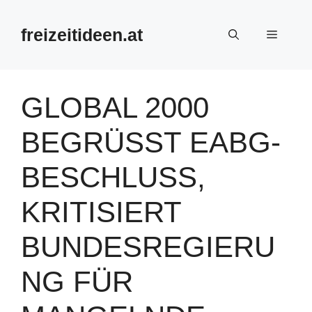
Zum
Inhalt
freizeitideen.at
Menü
springen
GLOBAL 2000
BEGRÜSST EABG-B
ESCHLUSS, K
RITISIERT B
UNDESREGIERUN
G FÜR M