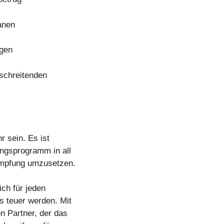
anen
ngen
rschreitenden
 sein. Es ist
ungsprogramm in all
mpfung umzusetzen.
ich für jeden
s teuer werden. Mit
n Partner, der das