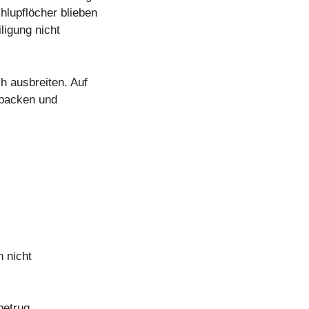
hlupflöcher blieben
ligung nicht
h ausbreiten. Auf
zupacken und
h nicht
betrug