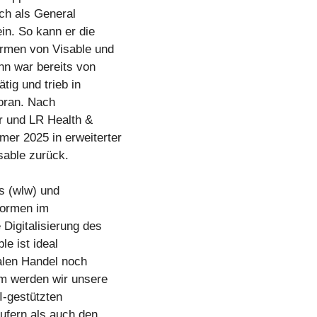
ch als General
in. So kann er die
ormen von Visable und
nn war bereits von
tig und trieb in
oran. Nach
er und LR Health &
er 2025 in erweiterter
sable zurück.
as (wlw) und
tformen im
Digitalisierung des
le ist ideal
alen Handel noch
m werden wir unsere
I-gestützten
ufern als auch den