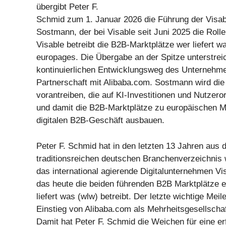
übergibt Peter F.
Schmid zum 1. Januar 2026 die Führung der Visab
Sostmann, der bei Visable seit Juni 2025 die Roll
Visable betreibt die B2B-Marktplätze wer liefert w
europages. Die Übergabe an der Spitze unterstrei
kontinuierlichen Entwicklungsweg des Unternehm
Partnerschaft mit Alibaba.com. Sostmann wird die 
vorantreiben, die auf KI-Investitionen und Nutzeror
und damit die B2B-Marktplätze zu europäischen M
digitalen B2B-Geschäft ausbauen.
Peter F. Schmid hat in den letzten 13 Jahren aus
traditionsreichen deutschen Branchenverzeichnis w
das international agierende Digitalunternehmen Vis
das heute die beiden führenden B2B Marktplätze 
liefert was (wlw) betreibt. Der letzte wichtige Meil
Einstieg von Alibaba.com als Mehrheitsgesellschaf
Damit hat Peter F. Schmid die Weichen für eine er