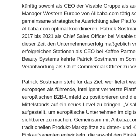
künftig sowohl als CEO der Visable Gruppe als au
Manager Western Europe von Alibaba.com tätig se
gemeinsame strategische Ausrichtung aller Plattf
Alibaba.com optimal koordinieren. Patrick Sostma
2017 bis 2021 als Chief Sales Officer bei Visable tä
dieser Zeit den Unternehmenserfolg maßgeblich v
erfolgreichen Stationen als CEO bei Kaffee Partn
Beauty Systems kehrte Patrick Sostmann im Somm
Verantwortung als Chief Commercial Officer zu Vi
Patrick Sostmann steht für das Ziel, wer liefert w
europages als führende, intelligent vernetzte Plat
europäischen B2B-Umfeld zu positionieren und die 
Mittelstands auf ein neues Level zu bringen. „Visab
aufgestellt, um europäische Unternehmen im digit
sichtbarer zu machen. Gemeinsam mit Alibaba.co
traditionellen Produkt-Marktplätze zu daten- und K
Einkaufsagenten entwickeln, die sowohl den Einkä