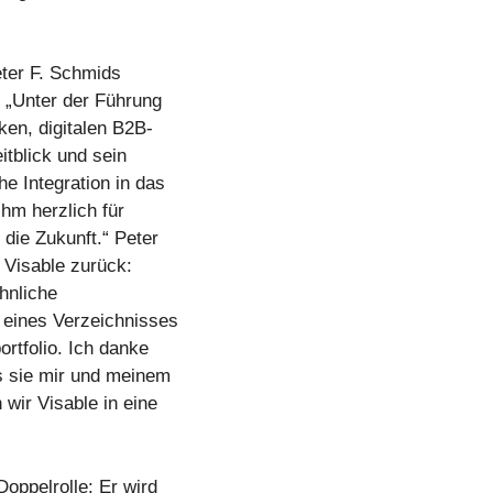
eter F. Schmids
: „Unter der Führung
ken, digitalen B2B-
itblick und sein
e Integration in das
hm herzlich für
die Zukunft.“ Peter
i Visable zurück:
hnliche
 eines Verzeichnisses
ortfolio. Ich danke
s sie mir und meinem
ir Visable in eine
ppelrolle: Er wird