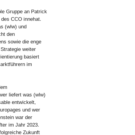
le Gruppe an Patrick
e des CCO innehat.
as (wlw) und
cht den
ens sowie die enge
Strategie weiter
ientierung basiert
arktführern im
 dem
er liefert was (wlw)
able entwickelt,
europages und wer
enstein war der
ter im Jahr 2023.
folgreiche Zukunft