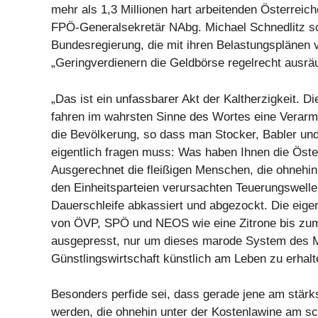
mehr als 1,3 Millionen hart arbeitenden Österreich
FPÖ-Generalsekretär NAbg. Michael Schnedlitz sch
Bundesregierung, die mit ihren Belastungsplänen 
„Geringverdienern die Geldbörse regelrecht ausrä
„Das ist ein unfassbarer Akt der Kaltherzigkeit. D
fahren im wahrsten Sinne des Wortes eine Verarm
die Bevölkerung, so dass man Stocker, Babler und
eigentlich fragen muss: Was haben Ihnen die Öste
Ausgerechnet die fleißigen Menschen, die ohnehin
den Einheitsparteien verursachten Teuerungswelle 
Dauerschleife abkassiert und abgezockt. Die eige
von ÖVP, SPÖ und NEOS wie eine Zitrone bis zum
ausgepresst, nur um dieses marode System des M
Günstlingswirtschaft künstlich am Leben zu erhalt
Besonders perfide sei, dass gerade jene am stärks
werden, die ohnehin unter der Kostenlawine am sc