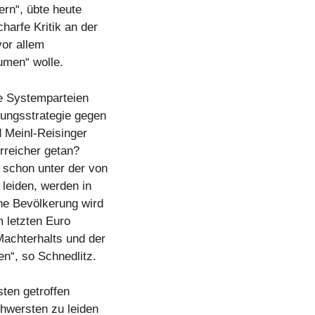
ern“, übte heute
arfe Kritik an der
vor allem
umen“ wolle.
ie Systemparteien
ungsstrategie gegen
 Meinl-Reisinger
rreicher getan?
 schon unter der von
leiden, werden in
ne Bevölkerung wird
 letzten Euro
achterhalts und der
en“, so Schnedlitz.
ten getroffen
hwersten zu leiden