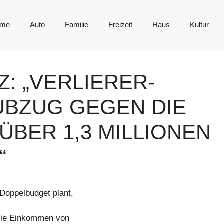
me
Auto
Familie
Freizeit
Haus
Kultur
Z: „VERLIERER-
UBZUG GEGEN DIE
BER 1,3 MILLIONEN
“
Doppelbudget plant,
 die Einkommen von