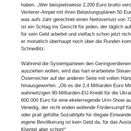
haben. „Wer beispielsweise 2.200 Euro brutto verd
Verlierer-Ampel mit ihren Belastungsplänen 50 Eu
was aufs Jahr gerechnet einen Nettoverlust von 7
ist ein Schlag ins Gesicht für jeden, der täglich au
für sein Geld arbeitet und vielfach schon jetzt nic
er monatlich überhaupt noch über die Runden komm
Schnedlitz.
Während die Systemparteien den Geringverdiener
ausziehen wollen, wird das hart erarbeitete Steuer
Österreicher auf der anderen Seite mit vollen Hä
hinausgeworfen. „Ob es die 2,4 Milliarden Euro Mi
wahnwitzigen 90-Milliarden-EU-Kredit für die Ukrai
600.000 Euro für eine ekelerregende Urin-Show auf
Venedig, der nicht enden wollende Fördersumpf f
oder prall gefüllte Sozialtöpfe für illegale Einwande
eigene Bevölkerung ist kein Geld da, für das Ausl
Klientel aber schon!“