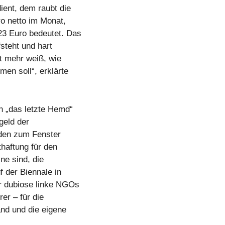
ient, dem raubt die
ro netto im Monat,
23 Euro bedeutet. Das
fsteht und hart
ht mehr weiß, wie
en soll“, erklärte
n „das letzte Hemd“
geld der
nden zum Fenster
thaftung für den
ne sind, die
 der Biennale in
ür dubiose linke NGOs
rer – für die
and und die eigene