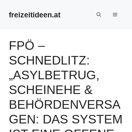
Zum
Inhalt
freizeitideen.at
Menü
springen
FPÖ –
SCHNEDLITZ:
„ASYLBETRUG,
SCHEINEHE &
BEHÖRDENVERSA
GEN: DAS SYSTEM