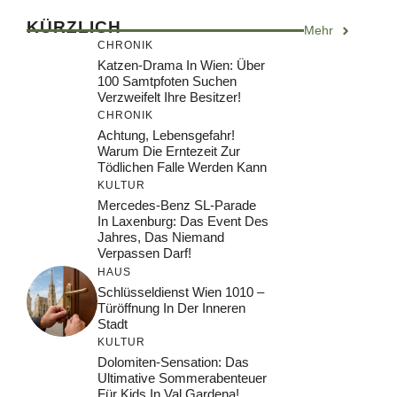
KÜRZLICH
Mehr
CHRONIK
Katzen-Drama In Wien: Über
100 Samtpfoten Suchen
Verzweifelt Ihre Besitzer!
CHRONIK
Achtung, Lebensgefahr!
Warum Die Erntezeit Zur
Tödlichen Falle Werden Kann
KULTUR
Mercedes-Benz SL-Parade
In Laxenburg: Das Event Des
Jahres, Das Niemand
Verpassen Darf!
HAUS
Schlüsseldienst Wien 1010 –
Türöffnung In Der Inneren
Stadt
KULTUR
Dolomiten-Sensation: Das
Ultimative Sommerabenteuer
Für Kids In Val Gardena!