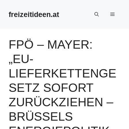
Zum
Inhalt
freizeitideen.at
Menü
springen
FPÖ – MAYER:
„EU-
LIEFERKETTENGE
SETZ SOFORT
ZURÜCKZIEHEN –
BRÜSSELS