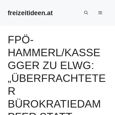
Zum
Inhalt
freizeitideen.at
Menü
springen
FPÖ-
HAMMERL/KASSE
GGER ZU ELWG:
„ÜBERFRACHTETE
R
BÜROKRATIEDAM