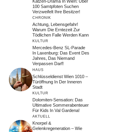
Katzen-Drama In Wien: Über
100 Samtpfoten Suchen
Verzweifelt Ihre Besitzer!
CHRONIK
Achtung, Lebensgefahr!
Warum Die Erntezeit Zur
Tödlichen Falle Werden Kann
KULTUR
Mercedes-Benz SL-Parade
In Laxenburg: Das Event Des
Jahres, Das Niemand
Verpassen Darf!
HAUS
Schlüsseldienst Wien 1010 –
Türöffnung In Der Inneren
Stadt
KULTUR
Dolomiten-Sensation: Das
Ultimative Sommerabenteuer
Für Kids In Val Gardena!
AKTUELL
Knorpel &
Gelenkregeneration – Wie