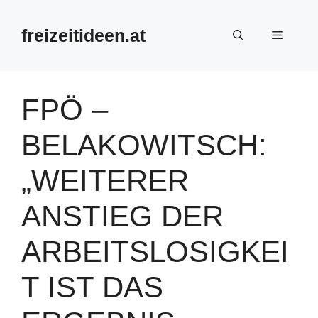
Zum
Inhalt
freizeitideen.at
Menü
springen
FPÖ –
BELAKOWITSCH:
„WEITERER
ANSTIEG DER
ARBEITSLOSIGKEI
T IST DAS