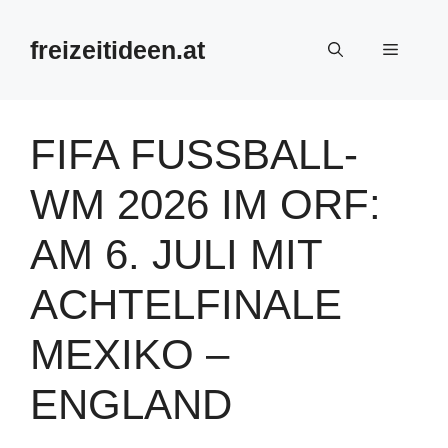
Zum
Inhalt
freizeitideen.at
Menü
springen
FIFA FUSSBALL-W
M 2026 IM ORF: A
M 6. JULI MIT A
CHTELFINALE M
EXIKO – E
NGLAND