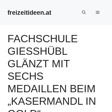
Zum
Inhalt
freizeitideen.at
Menü
springen
FACHSCHULE
GIESSHÜBL G
LÄNZT MIT S
ECHS M
EDAILLEN BEIM „
KASERMANDL IN G