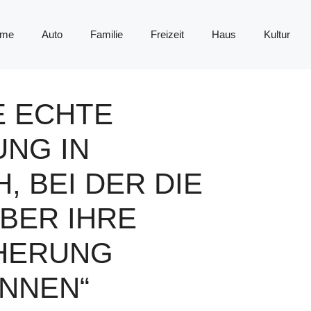
me
Auto
Familie
Freizeit
Haus
Kultur
E ECHTE
NG IN
 BEI DER DIE
BER IHRE
HERUNG
NNEN“