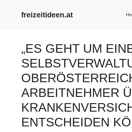
Zum
Inhalt
freizeitideen.at
Ho
springen
„ES GEHT UM EIN
SELBSTVERWALTU
OBERÖSTERREICH,
ARBEITNEHMER Ü
KRANKENVERSIC
ENTSCHEIDEN KÖ