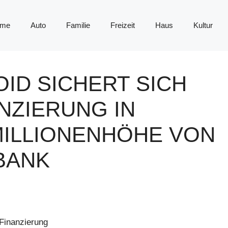
me
Auto
Familie
Freizeit
Haus
Kultur
ID SICHERT SICH
ZIERUNG IN
MILLIONENHÖHE VON
BANK
Finanzierung