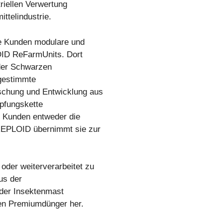
riellen Verwertung
ttelindustrie.
ne Kunden modulare und
OID ReFarmUnits. Dort
der Schwarzen
bgestimmte
rschung und Entwicklung aus
pfungskette
e Kunden entweder die
 REPLOID übernimmt sie zur
oder weiterverarbeitet zu
us der
 der Insektenmast
hen Premiumdünger her.