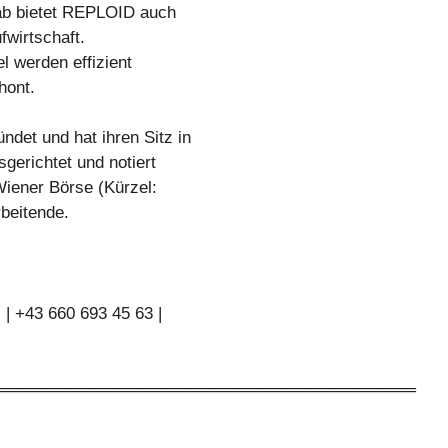
tab bietet REPLOID auch
fwirtschaft.
l werden effizient
hont.
et und hat ihren Sitz in
gerichtet und notiert
Wiener Börse (Kürzel:
beitende.
| +43 660 693 45 63 |
═══════════════════════════════════