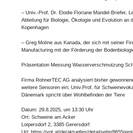
– Univ.-Prof. Dr. Elodie Floriane Mandel-Briefer, Le
Abteilung für Biologie, Ökologie und Evolution an d
Kopenhagen
– Greg Moline aus Kanada, der sich mit seiner Fi
Manufacturing mit der Förderung der Bodenbiologi
Präsentation Messung Wasserverschmutzung Sc
Firma RohnerTEC AG analysiert bisher gewonnene
weitere Sensoren ein; Univ.Prof. für Schweinevoka
Dänemark spricht über Wohlbefinden der Tiere
Datum: 29.8.2025, um 13:30 Uhr
Ort: Schweine am Acker
Loipersdorf 2, 3385 Gerersdorf
Url: https://vgt.at/de/aktuelles/detailseite/8655