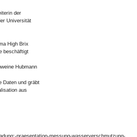
iterin der
er Universität
rma High Brix
e beschäftigt
hweine Hubmann
 Daten und gräbt
lisation aus
/einladung:-praesentation-messung-wasserverschmutzung-