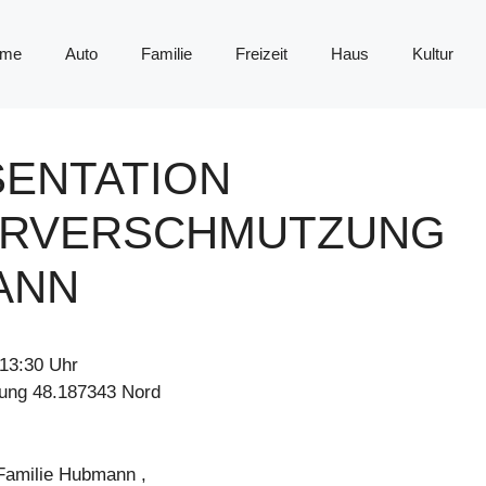
me
Auto
Familie
Freizeit
Haus
Kultur
SENTATION
ERVERSCHMUTZUNG
ANN
 13:30 Uhr
tung 48.187343 Nord
Familie Hubmann ,