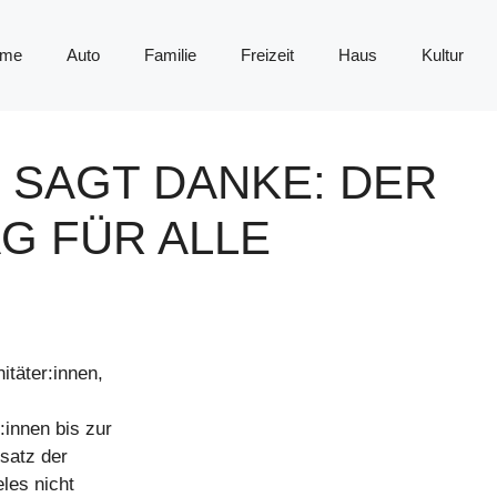
me
Auto
Familie
Freizeit
Haus
Kultur
 SAGT DANKE: DER
G FÜR ALLE
täter:innen,
:innen bis zur
nsatz der
eles nicht