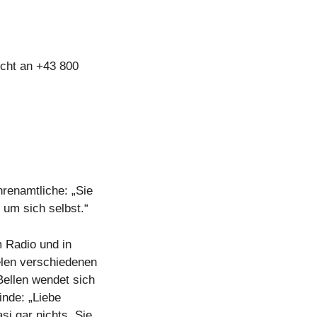
icht an +43 800
renamtliche: „Sie
um sich selbst.“
m Radio und in
elen verschiedenen
Bellen wendet sich
nde: „Liebe
si gar nichts. Sie