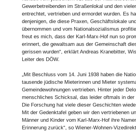
Gewerbetreibenden im Straßenlokal und den vielen
entrechtet, vertrieben und ermordet wurden. Es h
denjenigen, die diese Praxen, Geschäftslokale u
übernommen und vom Nationalsozialismus profiti
freut es mich, dass der Karl-Marx-Hof nun so prom
erinnert, die gewaltsam aus der Gemeinschaft d
gerissen wurden“, erklärt Andreas Kranebitter, Wi
Leiter des DÖW.
„Mit Beschluss vom 14. Juni 1938 haben die Natio
tausende jüdische Mieterinnen und Mieter systema
Gemeindewohnungen vertrieben. Hinter jeder Delo
menschliches Schicksal, das leider oftmals in de
Die Forschung hat viele dieser Geschichten wiede
Mit der Gedenktafel geben wir den vertriebenen u
Männer und Kinder vom Karl-Marx-Hof ihre Namen 
Erinnerung zurück“, so Wiener-Wohnen-Vizedirekt