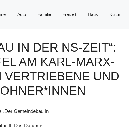
me
Auto
Familie
Freizeit
Haus
Kultur
U IN DER NS-ZEIT“:
EL AM KARL-MARX-
N VERTRIEBENE UND
OHNER*INNEN
s „Der Gemeindebau in
hüllt. Das Datum ist