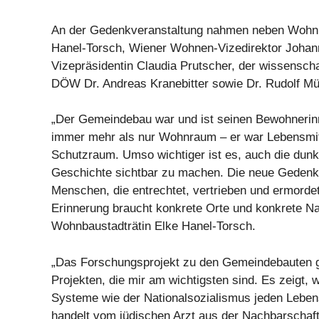
An der Gedenkveranstaltung nahmen neben Wohnb
Hanel-Torsch, Wiener Wohnen-Vizedirektor Johann
Vizepräsidentin Claudia Prutscher, der wissenscha
DÖW Dr. Andreas Kranebitter sowie Dr. Rudolf Mül
„Der Gemeindebau war und ist seinen Bewohneri
immer mehr als nur Wohnraum – er war Lebensmit
Schutzraum. Umso wichtiger ist es, auch die dunkl
Geschichte sichtbar zu machen. Die neue Gedenkta
Menschen, die entrechtet, vertrieben und ermord
Erinnerung braucht konkrete Orte und konkrete N
Wohnbaustadträtin Elke Hanel-Torsch.
„Das Forschungsprojekt zu den Gemeindebauten g
Projekten, die mir am wichtigsten sind. Es zeigt, wi
Systeme wie der Nationalsozialismus jeden Lebens
handelt vom jüdischen Arzt aus der Nachbarschaft