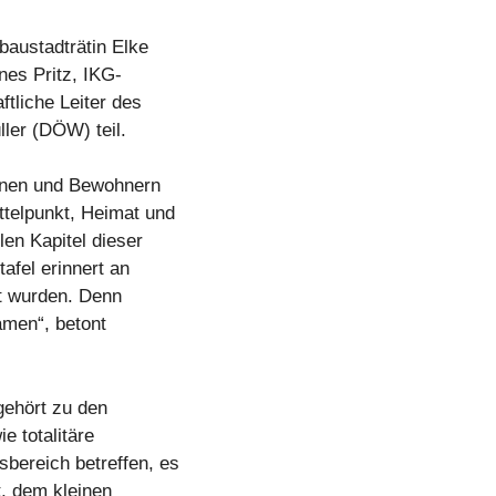
austadträtin Elke
es Pritz, IKG-
ftliche Leiter des
ler (DÖW) teil.
nnen und Bewohnern
telpunkt, Heimat und
en Kapitel dieser
fel erinnert an
et wurden. Denn
amen“, betont
ehört zu den
e totalitäre
bereich betreffen, es
, dem kleinen