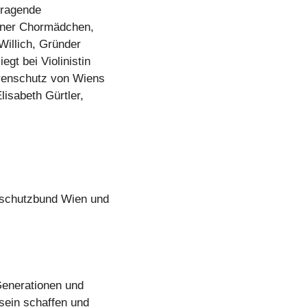
sragende
iener Chormädchen,
 Willich, Gründer
gt bei Violinistin
renschutz von Wiens
isabeth Gürtler,
rschutzbund Wien und
Generationen und
sein schaffen und