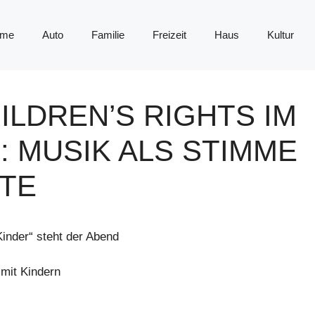
me
Auto
Familie
Freizeit
Haus
Kultur
LDREN’S RIGHTS IM
 MUSIK ALS STIMME
TE
inder“ steht der Abend
 mit Kindern