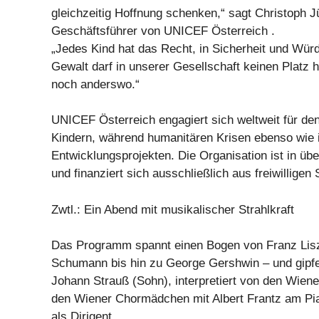
gleichzeitig Hoffnung schenken,“ sagt Christoph J
Geschäftsführer von UNICEF Österreich .
„Jedes Kind hat das Recht, in Sicherheit und Wü
Gewalt darf in unserer Gesellschaft keinen Platz 
noch anderswo.“
UNICEF Österreich engagiert sich weltweit für de
Kindern, während humanitären Krisen ebenso wie in
Entwicklungsprojekten. Die Organisation ist in üb
und finanziert sich ausschließlich aus freiwilligen
Zwtl.: Ein Abend mit musikalischer Strahlkraft
Das Programm spannt einen Bogen von Franz Lisz
Schumann bis hin zu George Gershwin – und gipfe
Johann Strauß (Sohn), interpretiert von den Wie
den Wiener Chormädchen mit Albert Frantz am Pia
als Dirigent.