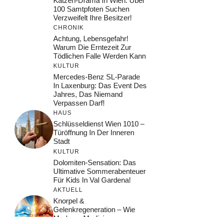
Katzen-Drama In Wien: Über
100 Samtpfoten Suchen
Verzweifelt Ihre Besitzer!
CHRONIK
Achtung, Lebensgefahr!
Warum Die Erntezeit Zur
Tödlichen Falle Werden Kann
KULTUR
Mercedes-Benz SL-Parade
In Laxenburg: Das Event Des
Jahres, Das Niemand
Verpassen Darf!
HAUS
Schlüsseldienst Wien 1010 –
Türöffnung In Der Inneren
Stadt
KULTUR
Dolomiten-Sensation: Das
Ultimative Sommerabenteuer
Für Kids In Val Gardena!
AKTUELL
Knorpel &
Gelenkregeneration – Wie