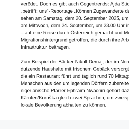
verödet. Doch es gibt auch Gegentrends: Ajda Stick
„betrifft: uns“-Reportage „Können Zugewanderte da
sehen am Samstag, dem 20. September 2025, um 
am Mittwoch, dem 24. September, um 23.00 Uhr 
– auf eine Reise durch Österreich gemacht und M
Migrationshintergrund getroffen, die durch ihre Arb
Infrastruktur beitragen.
Zum Beispiel der Bäcker Nikoll Demaj, der im Nor
dutzende Haushalte mit frischem Gebäck versorgt. 
die ein Restaurant führt und täglich rund 70 Mitta
Menschen aus den umliegenden Dörfern zubereitet
nigerianische Pfarrer Ephraim Nwaohiri gehört dazu
Kärnten/Koroška gleich zwei Sprachen, um zweisp
lokale Bevölkerung abhalten zu können.