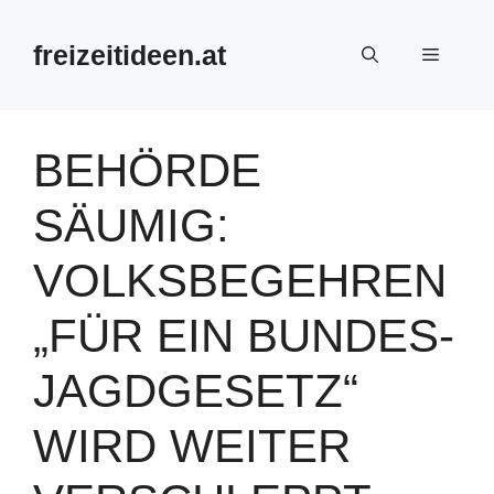
Zum
Inhalt
freizeitideen.at
Menü
springen
BEHÖRDE
SÄUMIG:
VOLKSBEGEHREN
„FÜR EIN BUNDES-
JAGDGESETZ“
WIRD WEITER