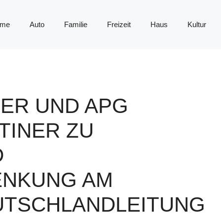
me
Auto
Familie
Freizeit
Haus
Kultur
ER UND APG
TINER ZU
D
NKUNG AM
EUTSCHLANDLEITUNG