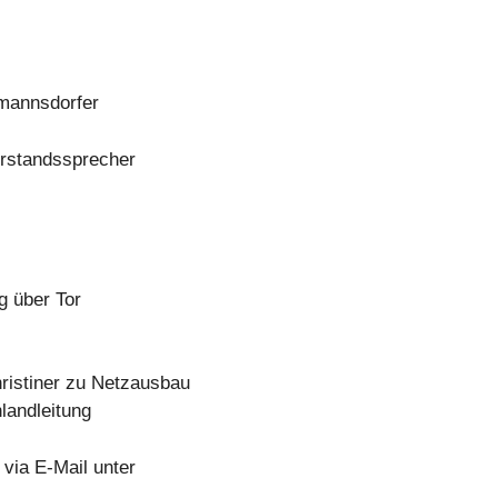
tmannsdorfer
orstandssprecher
 über Tor
istiner zu Netzausbau
landleitung
via E-Mail unter