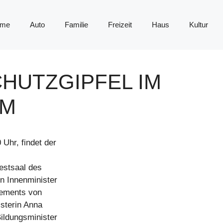
me
Auto
Familie
Freizeit
Haus
Kultur
HUTZGIPFEL IM
UM
Uhr, findet der
estsaal des
on Innenminister
tements von
isterin Anna
ildungsminister