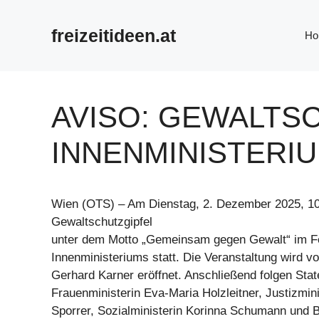
Zum
Inhalt
freizeitideen.at
Ho
springen
AVISO: GEWALTSC
INNENMINISTERI
Wien (OTS) – Am Dienstag, 2. Dezember 2025, 10 
Gewaltschutzgipfel
unter dem Motto „Gemeinsam gegen Gewalt“ im F
Innenministeriums statt. Die Veranstaltung wird v
Gerhard Karner eröffnet. Anschließend folgen Sta
Frauenministerin Eva-Maria Holzleitner, Justizmin
Sporrer, Sozialministerin Korinna Schumann und B