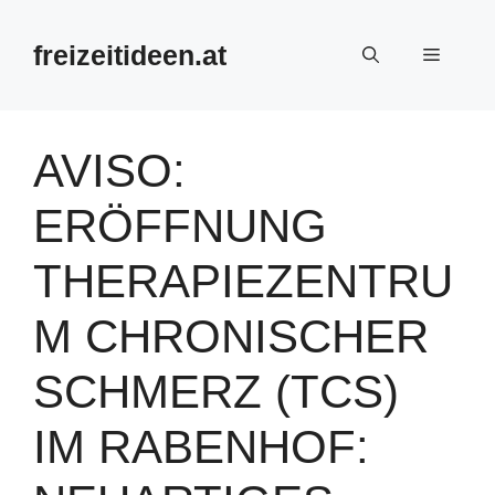
Zum
Inhalt
freizeitideen.at
Menü
springen
AVISO:
ERÖFFNUNG
THERAPIEZENTRU
M CHRONISCHER
SCHMERZ (TCS)
IM RABENHOF: